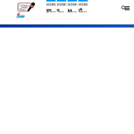
HOME
HOME
HOME
HOME
हम सनातनी..." सांसद kangana Ranaut से क्या बोली लड़की? Viral Jantar-Mantar | CJP protest
मनीषा हत्याकांड: हत्या, आत्महत्या या कोई बड़ा राज? | Full Story | Josh Haryana
Mangalsutra: हिंदू धर्म में शादी के बाद मंगलसूत्र क्यों पहनती है महिलाएं, किसने शुरु की ये परंपरा
टीम बीकेई ने एग्रीकल्चर ग्रेड की यूरिया खाद गट्टों में बदलकर टेक्निकल ग्रेड में बेचने वालों पर करवाई कार्रवाई: लखविंदर सिंह औलख