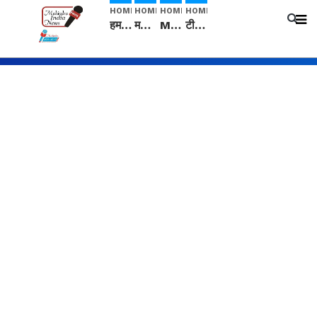
HOME
HOME
HOME
HOME
हम सनातनी..." सांसद kangana Ranaut से क्या बोली लड़की? Viral Jantar-Mantar | CJP protest
मनीषा हत्याकांड: हत्या, आत्महत्या या कोई बड़ा राज? | Full Story | Josh Haryana
Mangalsutra: हिंदू धर्म में शादी के बाद मंगलसूत्र क्यों पहनती है महिलाएं, किसने शुरु की ये परंपरा
टीम बीकेई ने एग्रीकल्चर ग्रेड की यूरिया खाद गट्टों में बदलकर टेक्निकल ग्रेड में बेचने वालों पर करवाई कार्रवाई: लखविंदर सिंह औलख