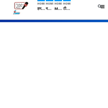
HOME
HOME
HOME
HOME
हम सनातनी..." सांसद kangana Ranaut से क्या बोली लड़की? Viral Jantar-Mantar | CJP protest
मनीषा हत्याकांड: हत्या, आत्महत्या या कोई बड़ा राज? | Full Story | Josh Haryana
Mangalsutra: हिंदू धर्म में शादी के बाद मंगलसूत्र क्यों पहनती है महिलाएं, किसने शुरु की ये परंपरा
टीम बीकेई ने एग्रीकल्चर ग्रेड की यूरिया खाद गट्टों में बदलकर टेक्निकल ग्रेड में बेचने वालों पर करवाई कार्रवाई: लखविंदर सिंह औलख