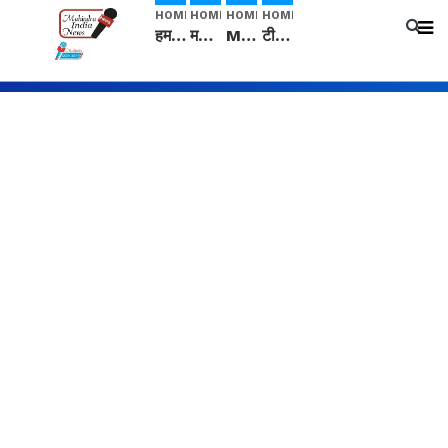
HOME
HOME
HOME
HOME
हम सनातनी..." सांसद kangana Ranaut से क्या बोली लड़की? Viral Jantar-Mantar | CJP protest
मनीषा हत्याकांड: हत्या, आत्महत्या या कोई बड़ा राज? | Full Story | Josh Haryana
Mangalsutra: हिंदू धर्म में शादी के बाद मंगलसूत्र क्यों पहनती है महिलाएं, किसने शुरु की ये परंपरा
टीम बीकेई ने एग्रीकल्चर ग्रेड की यूरिया खाद गट्टों में बदलकर टेक्निकल ग्रेड में बेचने वालों पर करवाई कार्रवाई: लखविंदर सिंह औलख