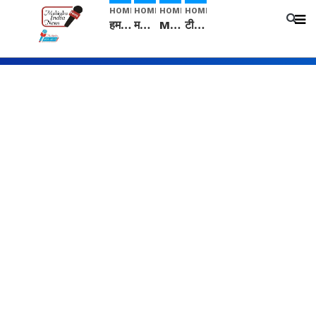
HOME
HOME
HOME
HOME
हम सनातनी..." सांसद kangana Ranaut से क्या बोली लड़की? Viral Jantar-Mantar | CJP protest
मनीषा हत्याकांड: हत्या, आत्महत्या या कोई बड़ा राज? | Full Story | Josh Haryana
Mangalsutra: हिंदू धर्म में शादी के बाद मंगलसूत्र क्यों पहनती है महिलाएं, किसने शुरु की ये परंपरा
टीम बीकेई ने एग्रीकल्चर ग्रेड की यूरिया खाद गट्टों में बदलकर टेक्निकल ग्रेड में बेचने वालों पर करवाई कार्रवाई: लखविंदर सिंह औलख