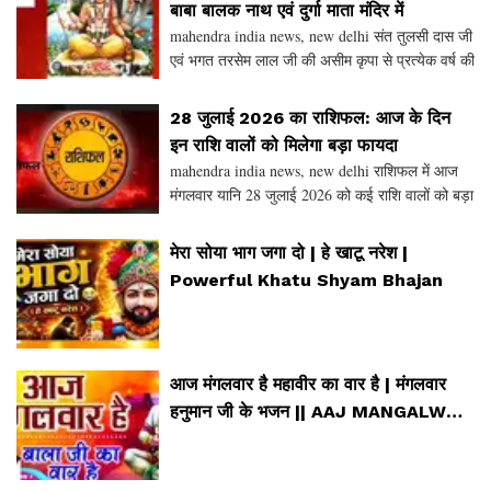
बाबा बालक नाथ एवं दुर्गा माता मंदिर में
mahendra india news, new delhi संत तुलसी दास जी
एवं भगत तरसेम लाल जी की असीम कृपा से प्रत्येक वर्ष की
भांति इस वर्ष भी गुरु पूर्णिमा महोत्सव का भव्य आयोजन 29
जुलाई (बुधवार) को कंगनपुर रोड SIRSA स्थित
28 जुलाई 2026 का राशिफल: आज के दिन
इन राशि वालों को मिलेगा बड़ा फायदा
mahendra india news, new delhi राशिफल में आज
मंगलवार यानि 28 जुलाई 2026 को कई राशि वालों को बड़ा
फायदा मिलेगा। वहीं कई राशि वालों को संभल कर चलना
होगा। वैसे देखें तो मंगलवार का दिन संकट मोचन भगवान
मेरा सोया भाग जगा दो | हे खाटू नरेश |
हन
Powerful Khatu Shyam Bhajan
आज मंगलवार है महावीर का वार है | मंगलवार
हनुमान जी के भजन || AAJ MANGALWAR
HAI - SHIV NIGAM