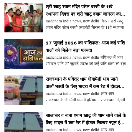
श्री खाटू श्याम मंदिर पटेल बस्ती के 11वे
स्थापना दिवस पर श्री खाटू श्याम जागरण का
mahendra india news, new delhi सिरसा श्री खाटू
आयोजन
श्याम मंदिर पटेल बस्ती काठमंडी सिरसा के 11वें स्थापना
दिवस समारोह शनिवार रात श्री खाटू श्याम जागरण का
आयोजन किया गया। जिसमें पूर्व गृहराज्यमंत्री एवं हल
27 जुलाई 2026 का राशिफल: आज कई राशि
वालों को मिलेगा बड़ा फायदा
mahendra india news, new delhi राशिफल में आज
सोमवार यानि 27 जुलाई 2026 को कई राशि वालों को बड़ा
फायदा मिलने वाला है। वहीं कई राशि वालों को संभ्भल कर
चलना होगा। वैसे देखे तो सोमवार का दिन भगवान शिव भो
राजस्थान के पवित्र धाम गोगामेडी धाम जाने
वालों भक्तों के लिए भादरा में कम रेट में होटल
mahendra india news, new delhi अगर आप
सिल्वर स्पून एंड रेस्टोरेंट में बेहतर सुविधा
राजस्थान के गोगामेडी धाम में हरियाणा, राजस्थान, दिल्ली
या पंजाब से जा रहे हैं या वापस आ रहे हैं तो हनुमानगढ़
जिला के भादरा शहर में बस स्टैंड के समीप होटल सिल्वर
सालासर व बाबा श्याम खाटू जी धाम जाने वाले के
लिए भादरा में कम रेट में होटल सिल्वर स्पून एंड
mahendra india news, new delhi अगर आप
रेस्टोरेंट बढिय़ा