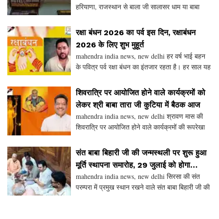
हरियाणा, राजस्थान से बाला जी सालासर धाम या बाबा
श्याम खाटू जी जा रहे हैं या वापस आ रहे हैं तो हनुमानगढ़
जिला के भादरा शहर में बस स्टैंड के समीप होटल सिल्वर
रक्षा बंधन 2026 का पर्व इस दिन, रक्षाबंधन
स्पून
2026 के लिए शुभ मुहूर्त
mahendra india news, new delhi हर वर्ष भाई बहन
के पवित्र पर्व रक्षा बंधन का इंतजार रहता है। हर साल यह
त्यौहार श्रावण पूर्णिमा के शुभ माह में मनाया जाता है। इस
दिन बहनें अपने भाई की कलाई पर राखी बांधत
शिवरात्रि पर आयोजित होने वाले कार्यक्रमों को
लेकर श्री बाबा तारा जी कुटिया में बैठक आज
mahendra india news, new delhi श्रावण मास की
शिवरात्रि पर आयोजित होने वाले कार्यक्रमों की रूपरेखा
तैयार करने के लिए आज रविवार यानि 26 जुलाई रविवार
शाम 4 बजे रानियां रोड़ स्थित श्री बाबा तारा जी कुटिय
संत बाबा बिहारी जी की जन्मस्थली पर शुरू हुआ
मूर्ति स्थापना समारोह, 29 जुलाई को होगा
mahendra india news, new delhi सिरसा की संत
संत बाबा बिहारी जी की मूर्ति का अनावरण
परम्परा में प्रमुख स्थान रखने वाले संत बाबा बिहारी जी की
सूरतगढ़िया बाजार में अरोड़ा सुनार वाली गली स्थित
जन्मस्थली को भव्य रूप दिया गया है। संत बाबा बिहार