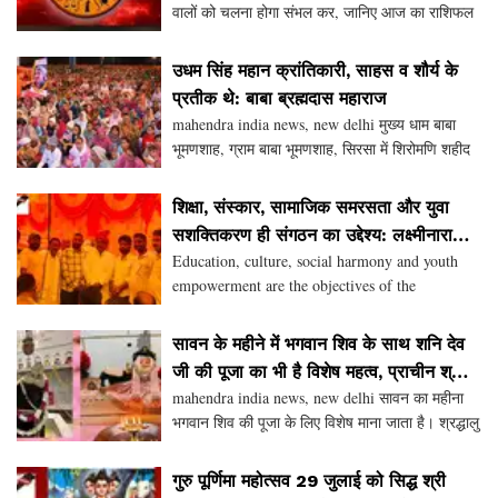
वालों को चलना होगा संभल कर, जानिए आज का राशिफल
राशिफल में आज रविवार यानि 2 अगस्त 2026 को कई
राशि की सोई किश्मत जाग उठेगी। वहीं कई राशि वालों को
उधम सिंह महान क्रांतिकारी, साहस व शौर्य के
संभल क
प्रतीक थे: बाबा ब्रह्मदास महाराज
mahendra india news, new delhi मुख्य धाम बाबा
भूमणशाह, ग्राम बाबा भूमणशाह, सिरसा में शिरोमणि शहीद
उधम सिंह कंबोज के 86वें शहीदी दिवस पर शहीदी
महासम्मेलन-2026 हर्षोल्लास से आयोजित किया गया। इस
शिक्षा, संस्कार, सामाजिक समरसता और युवा
संबंधी
सशक्तिकरण ही संगठन का उद्देश्य: लक्ष्मीनारायण
Education, culture, social harmony and youth
दाधीच
empowerment are the objectives of the
organization: Laxminarayan Dadhich
सावन के महीने में भगवान शिव के साथ शनि देव
जी की पूजा का भी है विशेष महत्व, प्राचीन श्री
mahendra india news, new delhi सावन का महीना
शनि धाम में शनि जन्मोत्सव समारोह 12 अगस्त
भगवान शिव की पूजा के लिए विशेष माना जाता है। श्रद्धालु
को
पूरे महीने भर भगवान शिव को धूप दीप नैवेद्य अर्पित कर
प्रसन्न करते हैं और मनोवांछित फल पाते हैं। साव
गुरु पूर्णिमा महोत्सव 29 जुलाई को सिद्ध श्री