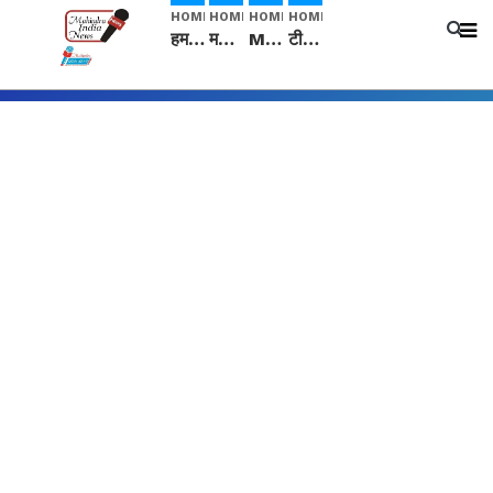
HOME
HOME
HOME
HOME
हम सनातनी..." सांसद kangana Ranaut से क्या बोली लड़की? Viral Jantar-Mantar | CJP protest
मनीषा हत्याकांड: हत्या, आत्महत्या या कोई बड़ा राज? | Full Story | Josh Haryana
Mangalsutra: हिंदू धर्म में शादी के बाद मंगलसूत्र क्यों पहनती है महिलाएं, किसने शुरु की ये परंपरा
टीम बीकेई ने एग्रीकल्चर ग्रेड की यूरिया खाद गट्टों में बदलकर टेक्निकल ग्रेड में बेचने वालों पर करवाई कार्रवाई: लखविंदर सिंह औलख