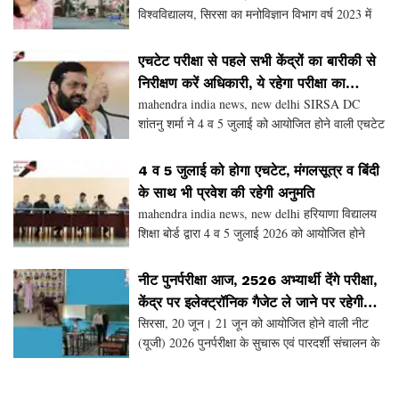
विश्वविद्यालय, सिरसा का मनोविज्ञान विभाग वर्ष 2023 में
स्थापित किया गया। स्थापना के बाद से विभाग विद्यार्थियों
को मानवीय व्यवहार, मानसिक स्वास्थ्य तथा मनो
एचटेट परीक्षा से पहले सभी केंद्रों का बारीकी से
निरीक्षण करें अधिकारी, ये रहेगा परीक्षा का
mahendra india news, new delhi SIRSA DC
शैड्यूल
शांतनु शर्मा ने 4 व 5 जुलाई को आयोजित होने वाली एचटेट
परीक्षा को लेकर बुधवार को लघु सचिवालय के वीडियो
कॉफ्रेंसिंग कक्ष में अधिकारियों के साथ एचटेट परीक्षा की त
4 व 5 जुलाई को होगा एचटेट, मंगलसूत्र व बिंदी
के साथ भी प्रवेश की रहेगी अनुमति
mahendra india news, new delhi हरियाणा विद्यालय
शिक्षा बोर्ड द्वारा 4 व 5 जुलाई 2026 को आयोजित होने
वाली हरियाणा अध्यापक पात्रता परीक्षा (एचटेट) के
पारदर्शी, शांतिपूर्ण एवं नकल रहित संचालन को लेकर मं
नीट पुनर्परीक्षा आज, 2526 अभ्यार्थी देंगे परीक्षा,
केंद्र पर इलेक्ट्रॉनिक गैजेट ले जाने पर रहेगी
सिरसा, 20 जून। 21 जून को आयोजित होने वाली नीट
पाबंदी
(यूजी) 2026 पुनर्परीक्षा के सुचारू एवं पारदर्शी संचालन के
लिए जिला प्रशासन द्वारा तैयारियां पूर्ण कर ली गई हैं। इस
परीक्षा के लिए जिले में कुल छह परीक्षा