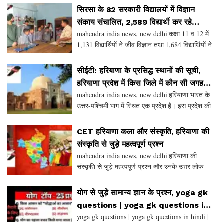
सरकार ग्रामीण क्षेत्रों में शिक्षा, पठन-प
सिरसा के 82 सरकारी विद्यालयों में विज्ञान
संकाय संचालित, 2,589 विद्यार्थी कर रहे
mahendra india news, new delhi कक्षा 11 व 12 में
फिजिक्स एवं केमिस्ट्री की पढ़ाई
1,131 विद्यार्थियों ने जीव विज्ञान तथा 1,684 विद्यार्थियों ने
गणित का किया चयन, सिरसा ब्लॉक सबसे आगे सिरसा।
जिला सिरसा में विज्ञान शिक्षा को लगातार सश
सीईटी: हरियाणा के प्रसिद्ध स्थानों की सूची,
हरियाणा प्रदेश में किस जिले में कौन सी जगह
mahendra india news, new delhi हरियाणा भारत के
सबसे अधिक प्रसिद्ध्
उत्तर-पश्चिमी भाग में स्थित एक प्रदेश है। इस प्रदेश की
अलग ही पहचान हैं। यह प्रदेश आधुनिकता, धर्म और
संस्कृति का एक आदर्श संगम है। यह ऐतिहासिक सिंधु घाट
CET हरियाणा कला और संस्कृति, हरियाणा की
संस्कृति से जुड़े महत्वपूर्ण प्रश्न
mahendra india news, new delhi हरियाणा की
संस्कृति से जुड़े महत्वपूर्ण प्रश्न और उनके उत्तर लोक
नृत्य, वेशभूषा और मेलों पर आधारित हैं। लोक नृत्य और
संगीत प्रश्न: हरियाणा का सबसे प्रसिद्ध स्त्री लोकनृ
योग से जुड़े सामान्य ज्ञान के प्रश्न, yoga gk
questions | yoga gk questions in
yoga gk questions | yoga gk questions in hindi |
hindi | yoga gk in hindi |