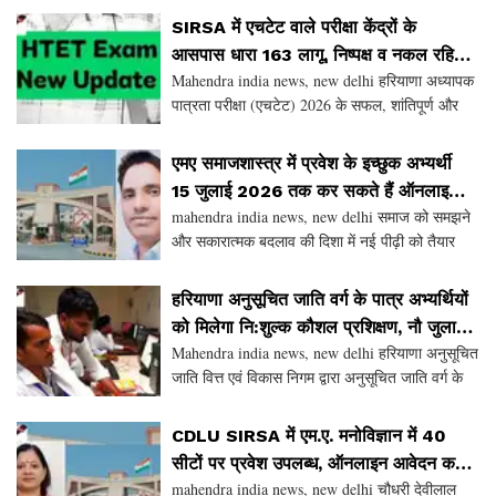
आयोग के अध्यक्ष हिम्मत सिंह ने इंटरनेट मीडिया हैंडल पर
SIRSA में एचटेट वाले परीक्षा केंद्रों के
आसपास धारा 163 लागू, निष्पक्ष व नकल रहित
Mahendra india news, new delhi हरियाणा अध्यापक
परीक्षा के लिए प्रशासन अलर्ट
पात्रता परीक्षा (एचटेट) 2026 के सफल, शांतिपूर्ण और
नकल रहित आयोजन को लेकर जिला प्रशासन ने सभी
तैयारियां पूरी कर ली हैं। हरियाणा अध्यापक पात्रता परीक्षा
एमए समाजशास्त्र में प्रवेश के इच्छुक अभ्यर्थी
15 जुलाई 2026 तक कर सकते हैं ऑनलाइन
mahendra india news, new delhi समाज को समझने
आवेदन, विभाग में कुल 30 सीटों पर प्रवेश दिया
और सकारात्मक बदलाव की दिशा में नई पीढ़ी को तैयार
जाएगा
करने के उद्देश्य से चौधरी देवी लाल विश्वविद्यालय, सिरसा
का समाजशास्त्र विभाग शिक्षा, शोध एवं सामाजिक जागर
हरियाणा अनुसूचित जाति वर्ग के पात्र अभ्यर्थियों
को मिलेगा नि:शुल्क कौशल प्रशिक्षण, नौ जुलाई
Mahendra india news, new delhi हरियाणा अनुसूचित
तक करें आवेदन
जाति वित्त एवं विकास निगम द्वारा अनुसूचित जाति वर्ग के
पात्र महिला एवं पुरुष अभ्यर्थियों को विभिन्न व्यवसायिक
ट्रेडों में नि:शुल्क कौशल प्रशिक्षण दिया
CDLU SIRSA में एम.ए. मनोविज्ञान में 40
सीटों पर प्रवेश उपलब्ध, ऑनलाइन आवेदन करने
mahendra india news, new delhi चौधरी देवीलाल
की अंतिम तिथि 15 जुलाई