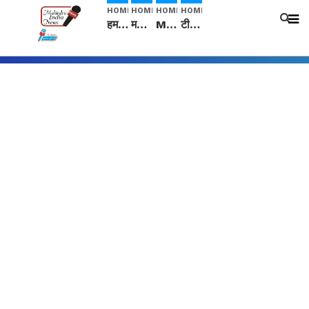
HOME
HOME
HOME
HOME
हम सनातनी..." सांसद kangana Ranaut से क्या बोली लड़की? Viral Jantar-Mantar | CJP protest
मनीषा हत्याकांड: हत्या, आत्महत्या या कोई बड़ा राज? | Full Story | Josh Haryana
Mangalsutra: हिंदू धर्म में शादी के बाद मंगलसूत्र क्यों पहनती है महिलाएं, किसने शुरु की ये परंपरा
टीम बीकेई ने एग्रीकल्चर ग्रेड की यूरिया खाद गट्टों में बदलकर टेक्निकल ग्रेड में बेचने वालों पर करवाई कार्रवाई: लखविंदर सिंह औलख