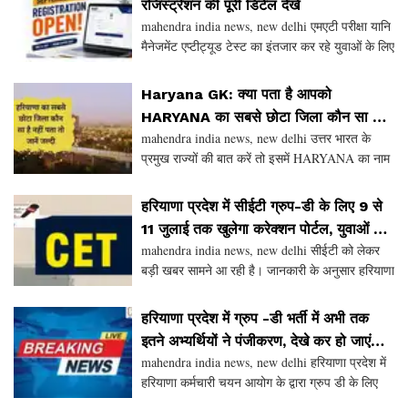
रजिस्ट्रेशन की पूरी डिटेल देखें
mahendra india news, new delhi एमएटी परीक्षा यानि
मैनेजमेंट एप्टीट्यूड टेस्ट का इंतजार कर रहे युवाओं के लिए
गुड न्यूज हैं, दरअसल, मैनेजमेंट एप्टीट्यूड टेस्ट का
पंजीकरण शुरू कर दिया गया है, बता दें कि
Haryana GK: क्या पता है आपको
HARYANA का सबसे छोटा जिला कौन सा है,
mahendra india news, new delhi उत्तर भारत के
जाने पूरी डिटेल
प्रमुख राज्यों की बात करें तो इसमें HARYANA का नाम
भी प्रमुखता से आता है, जिसे एक कृषि प्रधान राज्य भी
माना जाता है। INDIA की कृषि में इस राज्य का महत्वपू
हरियाणा प्रदेश में सीईटी ग्रुप-डी के लिए 9 से
11 जुलाई तक खुलेगा करेक्शन पोर्टल, युवाओं को
mahendra india news, new delhi सीईटी को लेकर
दिया एक और मौका
बड़ी खबर सामने आ रही है। जानकारी के अनुसार हरियाणा
कर्मचारी चयन आयोग ने सीईटी (कॉमन एलिजिबिलिटी
टेस्ट) ग्रुप-डी के युवाओं को आवेदन पत्र में त्रुटियां सुधा
हरियाणा प्रदेश में ग्रुप -डी भर्ती में अभी तक
इतने अभ्यर्थियों ने पंजीकरण, देखे कर हो जाएंगे
mahendra india news, new delhi हरियाणा प्रदेश में
हैरान
हरियाणा कर्मचारी चयन आयोग के द्वारा ग्रुप डी के लिए
पंजीकरण किया जा रहा है। इस पंजीकरण को लेकर