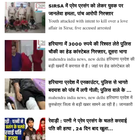
कार्रवाई करते हुए गांव कगंनपुर क्षेत्र से एक युवक को 32
SIRSA में प्रेम प्रसंग को लेकर युवक पर
बोर
जानलेवा हमला, पांच आरोपी गिरफ्तार
Youth attacked with intent to kill over a love
affair in Sirsa; five accused arrested
हरियाणा मेंं 3000 रुपये की रिश्वत लेते पुलिस
चौकी का हेड कांस्टेबल गिरफ्तार, दूसरा भागा
mahendra india news, new delhi हरियाणा प्रदेश की
बड़ी खबरों में करनाल से हैं। जहां पर हेड कांस्टेबल को
रिश्वत लेते काबू किया गया है। एसीबी यानि राज्य सतर्कता
एवं भ्रष्टाचार निरोधक ब्यूरो की करनाल टीम
हरियाणा प्रदेश में एनकाउंटर, पुलिस से भागते
बदमाश को पांव में लगी गोली; पुलिस वाले के हाथ
mahendra india news, new delhi हरियाणा प्रदेश में
को दांत से काटकर भागने का प्रयास
कुरुक्षेत्र जिला से बड़ी खबर सामने आ रही है। जानकारी
के अनुसार पुलिस की अपराध अन्वेषण शाखा 2 की टीम से
भागने का प्रयास कर रहे बदमाश के पैर में गोली ल
रेवाड़ी : पत्नी ने प्रेम प्रसंग के चलते करवाई
पति की हत्या , 24 दिन बाद खुला
राज #RewariMurderCase