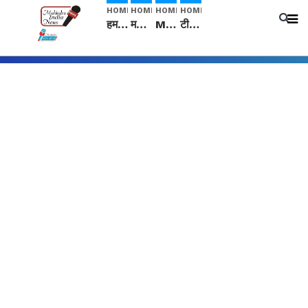
HOME
HOME
HOME
HOME
हम सनातनी..." सांसद kangana Ranaut से क्या बोली लड़की? Viral Jantar-Mantar | CJP protest
मनीषा हत्याकांड: हत्या, आत्महत्या या कोई बड़ा राज? | Full Story | Josh Haryana
Mangalsutra: हिंदू धर्म में शादी के बाद मंगलसूत्र क्यों पहनती है महिलाएं, किसने शुरु की ये परंपरा
टीम बीकेई ने एग्रीकल्चर ग्रेड की यूरिया खाद गट्टों में बदलकर टेक्निकल ग्रेड में बेचने वालों पर करवाई कार्रवाई: लखविंदर सिंह औलख