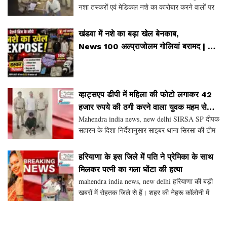
नशा तस्करों एवं मेडिकल नशे का कारोबार करने वालों पर
ताबड़-तोड़ कार्रवाई करते हुए नशा तस्करों की कमर तोड़
दी है । इसी अभियान के तहत सिरसा पुलिस ने मे
खंडवा में नशे का बड़ा खेल बेनकाब,
News 100 अल्प्राजोलम गोलियां बरामद | 2
तस्कर गिरफ्तार | Khandwa News
व्हाट्सएप डीपी में महिला की फोटो लगाकर 42
हजार रुपये की ठगी करने वाला युवक महम से
Mahendra india news, new delhi SIRSA SP दीपक
गिरफ्तार
सहारन के दिशा-निर्देशानुसार साइबर थाना सिरसा की टीम
ने एक महत्वपूर्ण सूचना के आधार पर कार्रवाई करते हुए
व्हाट्सएप के जरिए 42,580 रुपये की ठगी करने वाले आर
हरियाणा के इस जिले में पति ने प्रेमिका के साथ
मिलकर पत्नी का गला घोंटा की हत्या
mahendra india news, new delhi हरियाणा की बड़ी
खबरों में रोहतक जिले से हैं। शहर की नेहरू कॉलोनी में
किराये के घर में रह रही 35 साल की महिला चिंकी उर्फ
सिमरन का उसके पति ने अपनी प्रेमिका के साथ मिलकर