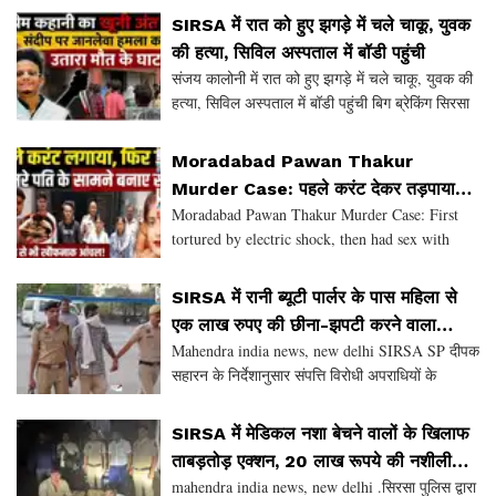
सिरसा जिले में नशा तस्करों के खिलाफ चलाए जा रहे विशेष
SIRSA में रात को हुए झगड़े में चले चाकू, युवक
की हत्या, सिविल अस्पताल में बॉडी पहुंची
संजय कालोनी में रात को हुए झगड़े में चले चाकू, युवक की
हत्या, सिविल अस्पताल में बॉडी पहुंची बिग ब्रेकिंग सिरसा
सिरसा शहर के अंदर संजय कालोनी में सोमवार रात को हुए
झगड़े में चाकू चले। इस झगड़े के दौरान
Moradabad Pawan Thakur
Murder Case: पहले करंट देकर तड़पाया,
Moradabad Pawan Thakur Murder Case: First
फिर पति के सामने प्रेमी संग बनाए संबंध!
tortured by electric shock, then had sex with
lover in front of husband!
SIRSA में रानी ब्यूटी पार्लर के पास महिला से
एक लाख रुपए की छीना-झपटी करने वाला
Mahendra india news, new delhi SIRSA SP दीपक
स्कूटी सवार चंद घंटों में काबू
सहारन के निर्देशानुसार संपत्ति विरोधी अपराधियों के
खिलाफ चलाए जा रहे विशेष अभियान के तहत पुलिस ने
आज दोपहर रोड़ी बाजार क्षेत्र में एक महिला से एक लाख
SIRSA में मेडिकल नशा बेचने वालों के खिलाफ
रुपए
ताबड़तोड़ एक्शन, 20 लाख रूपये की नशीली
mahendra india news, new delhi .सिरसा पुलिस द्वारा
गोलियों का जखीरा बरामद