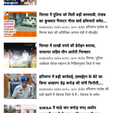
सिरसा में पुलिस को मिली बड़ी कामयाबी, पंजाब
का कुख्यात गैंगस्टर गौरव शर्मा हथियारों समेत
mahendra india news, new delhi हरियाणा प्रदेश के
पुलिस ने किया गिरफ्तार
सिरसा शहर की अतिरिक्त अनाज मंडी में सीआईए
ऐलनाबाद की टीम ने पंजाब के गैंगस्टर गोरू बच्चा उर्फ
गौरव शर्मा को काबू कर लिया है। पुलिस ने उसके पास से
सिरसा में लाखों रुपये की हेरोइन बरामद,
हथिय
सप्लायर सहित तीन आरोपी गिरफ्तार
mahendra india news, new delhi सिरसा, पुलिस
अधीक्षक दीपक सहारन के निर्देशानुसार जिले में नशा
तस्करों के खिलाफ चलाए जा रहे विशेष अभियान के तहत
सीआईए सिरसा पुलिस ने कार्रवाई करते हुए सप्लायर सहित
हरियाणा में बड़ी कार्रवाई, एक्सईएन के बेटे का
तीन आ
किया अपहरण डेढ़ करोड़ की मांगी फिरौती,
mahendra india news, new delhi हरियाणा प्रदेश की
पुलिस मुठभेड़ में सकुशल बरामद
बड़ी खबरों मेंं रोहतक जिले से हैं। रोहतक के थर्मल
कॉलोनी स्थित सरकारी आवास से शुक्रवार रात्रि करीब
साढ़े 9 बजे 12 वर्षीय कबीर का अपहरण कर लिया। पुलिस
SIRSA में साढे चार करोड़ रुपए अफीम