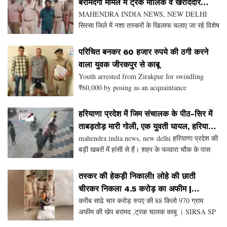
बरामदगी मामलें में ट्रक मालिक व खरीददार
MAHENDRA INDIA NEWS, NEW DELHI
काबू, अब एसआईटी करेगी नशा तस्करी के
सिरसा जिले में नशा तस्करों के खिलाफ चलाए जा रहे विशेष
नेटवर्क का पर्दाफाश :- एसपी
अभियान के तहत कार्यवाही करते डिंग थाना पुलिस ने नशा
तस्करी में संलिप्त दो मुख्य मगरमच्छों को दबोच कर नशा
परिचित बनकर 60 हजार रुपये की ठगी करने
तस्करों क
वाला युवक जीरकपुर से काबू
Youth arrested from Zirakpur for swindling
₹60,000 by posing as an acquaintance
हरियाणा प्रदेश में जिम संचालक के पीठ-सिर में
ताबड़तोड़ मारी गोली, एक युवती घायल, हरियाणा
mahendra india news, new delhi हरियाणा प्रदेश की
में जिम संचालक की सुबह के समय हत्या
बड़ी खबरों मेंं हांसी से हैं। शहर के फव्वारा चौक के पास
बाइक पर आए अज्ञात हमलावरों ने एक जिम संचालक पर
ताबड़तोड़ 10 राउंड फायर कर हत्या कर दी। घटना वी
तस्कर की हेकड़ी निकाली! लोहे की छाती
चीरकर निकला ₹4.5 करोड़ का अफीम |
करीब साढे चार करोड़ रुपए की 88 किलो 970 ग्राम
SIRSA POLICE NEWS
अफीम की खेप बरामद ,ट्रक चालक काबू । SIRSA SP
दीपक सहारन के नेतृत्व में हरियाणा प्रदेश के इतिहास में