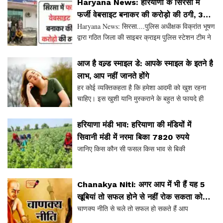
Haryana News: हरियाणा के सिरसा में
इस
फर्जी वेबसाइट बनाकर की करोड़ो की ठगी, 3
Haryana News: सिरसा....पुलिस अधीक्षक विक्रांत भूषण
आरोपी अरेस्ट
द्वारा गठित जिला की साइबर क्राइम पुलिस स्टेशन टीम ने
महत्वपूर्ण सुराग जूटाते हुए एक अंतर राज्य साइबर क्राइम
गिरोह के तीन लोगों को गिरफ्तार किया है ।
आज है वल्र्ड स्माइल डे: आपके स्माइल के इतने है
लाभ, आप नहीं जानते होंगे
हर कोई व्यक्तिकहता है कि हमेशा आदमी को खुश रहना
चाहिए। इस खुशी यानि मुस्कराने के बहुत से फायदे ही
फायदे हैं। यानि सभी को हंसते हुए रहना आज। आपको
बता दें कि हर वर्ष अक्टूबर के पहले शुक्रवार को वर्ल्ड
हरियाणा मंडी भाव: हरियाणा की मंडियों में
सिवानी मंडी में नरमा बिका 7820 रुपये
जानिए किस कौन सी फसल किस भाव से बिकी
Chanakya Niti: अगर आप मेंं भी हैं यह 5
खूबियां तो सफल होने से नहीं रोक सकता कोई,
चाणक्य नीति से चले तो सफल हो सकते हैं आप
चाणक्य नीति क्या कहती हैं जानें