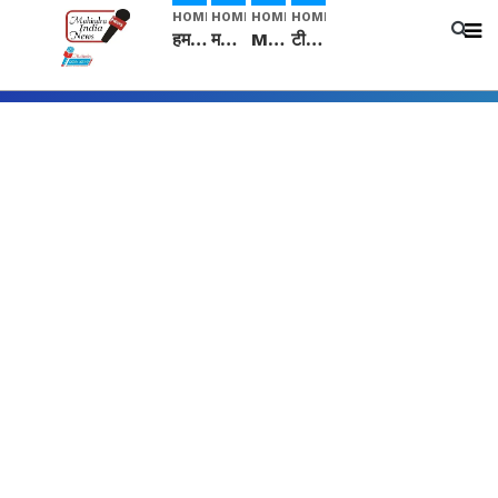
HOME
HOME
HOME
HOME
हम सनातनी..." सांसद kangana Ranaut से क्या बोली लड़की? Viral Jantar-Mantar | CJP protest
मनीषा हत्याकांड: हत्या, आत्महत्या या कोई बड़ा राज? | Full Story | Josh Haryana
Mangalsutra: हिंदू धर्म में शादी के बाद मंगलसूत्र क्यों पहनती है महिलाएं, किसने शुरु की ये परंपरा
टीम बीकेई ने एग्रीकल्चर ग्रेड की यूरिया खाद गट्टों में बदलकर टेक्निकल ग्रेड में बेचने वालों पर करवाई कार्रवाई: लखविंदर सिंह औलख