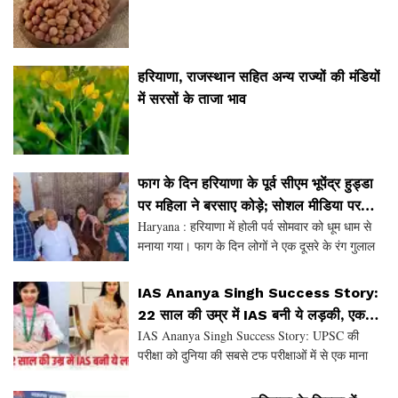
हरियाणा, राजस्थान सहित अन्य राज्यों की मंडियों
में सरसों के ताजा भाव
फाग के दिन हरियाणा के पूर्व सीएम भूपेंद्र हुड्डा
पर महिला ने बरसाए कोड़े; सोशल मीडिया पर
Haryana : हरियाणा में होली पर्व सोमवार को धूम धाम से
वायरल हुई वीडियो
मनाया गया। फाग के दिन लोगों ने एक दूसरे के रंग गुलाल
लगाकर होली खेली। हरियाणा के पूर्व सीएम भूपेंद्र सिंह ने
रोहतक में कोड़ा मार होली खेली। इस दौरा
IAS Ananya Singh Success Story:
22 साल की उम्र में IAS बनी ये लड़की, एक
IAS Ananya Singh Success Story: UPSC की
साल घर पर बैठ की तैयारी, फिर इस तरह क्रेक
परीक्षा को दुनिया की सबसे टफ परीक्षाओं में से एक माना
की UPSC की परीक्षा
जाता है। इसे पास करने का सपना तो हर कोई देखता है
लेकिन इसे पास केवल चुनिंदा लोग ही कर पाते हैं। क्योकि