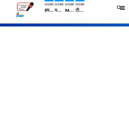
HOME
HOME
HOME
HOME
हम सनातनी..." सांसद kangana Ranaut से क्या बोली लड़की? Viral Jantar-Mantar | CJP protest
मनीषा हत्याकांड: हत्या, आत्महत्या या कोई बड़ा राज? | Full Story | Josh Haryana
Mangalsutra: हिंदू धर्म में शादी के बाद मंगलसूत्र क्यों पहनती है महिलाएं, किसने शुरु की ये परंपरा
टीम बीकेई ने एग्रीकल्चर ग्रेड की यूरिया खाद गट्टों में बदलकर टेक्निकल ग्रेड में बेचने वालों पर करवाई कार्रवाई: लखविंदर सिंह औलख