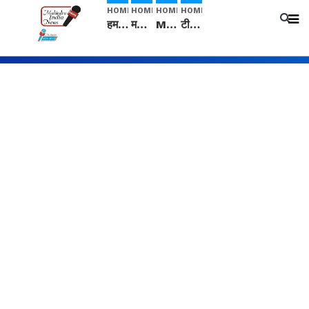
HOME
HOME
HOME
HOME
हम सनातनी..." सांसद kangana Ranaut से क्या बोली लड़की? Viral Jantar-Mantar | CJP protest
मनीषा हत्याकांड: हत्या, आत्महत्या या कोई बड़ा राज? | Full Story | Josh Haryana
Mangalsutra: हिंदू धर्म में शादी के बाद मंगलसूत्र क्यों पहनती है महिलाएं, किसने शुरु की ये परंपरा
टीम बीकेई ने एग्रीकल्चर ग्रेड की यूरिया खाद गट्टों में बदलकर टेक्निकल ग्रेड में बेचने वालों पर करवाई कार्रवाई: लखविंदर सिंह औलख