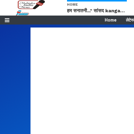
HOME
हम सनातनी..." सांसद kangana Ranaut से क्या बोली लड़की? Viral Jantar-Mantar | CJP protest
Home
लेटेस