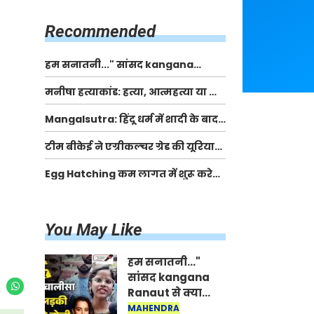
किसानों को मिलेगी 70 % तक सहायता
राशि
Recommended
हम सनातनी..." सांसद kangana
Ranaut से क्या बोली लड़की? Viral
मनीषा हत्याकांड: हत्या, आत्महत्या या कोई बड़ा राज?
Jantar-Mantar | CJP protest
| Full Story | Josh Haryana
Mangalsutra: हिंदू धर्म में शादी के बाद
मंगलसूत्र क्यों पहनती है महिलाएं, किसने
टीम बीकेई ने एग्रीकल्चर ग्रेड की यूरिया
शुरु की ये परंपरा
खाद गट्टों में बदलकर टेक्निकल ग्रेड में
Egg Hatching कम लागत में शुरू करे
बेचने वालों पर करवाई कार्रवाई:
नया बिजनेस। 17 हजार रुपए से शुरू करे।
लखविंदर सिंह औलख
Egg Hatching Machine
You May Like
हम सनातनी..."
सांसद kangana
Ranaut से क्या
बोली लड़की? Viral
MAHENDRA