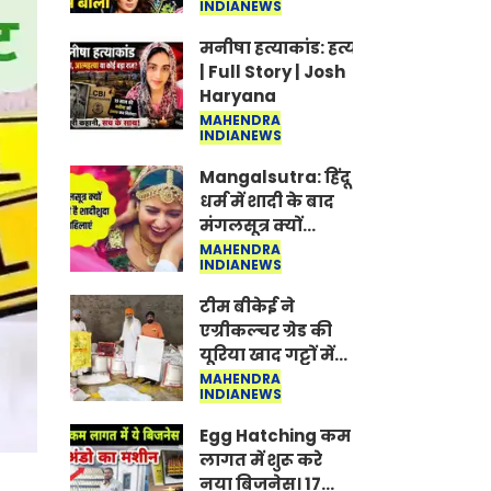
INDIANEWS
Jantar-Mantar |
CJP protest
मनीषा हत्याकांड: हत्या, आत्महत्या या क
| Full Story | Josh
Haryana
MAHENDRA
INDIANEWS
Mangalsutra: हिंदू
धर्म में शादी के बाद
मंगलसूत्र क्यों
पहनती है महिलाएं,
MAHENDRA
INDIANEWS
किसने शुरु की ये
परंपरा
टीम बीकेई ने
एग्रीकल्चर ग्रेड की
यूरिया खाद गट्टों में
बदलकर टेक्निकल
MAHENDRA
INDIANEWS
ग्रेड में बेचने वालों पर
करवाई कार्रवाई:
Egg Hatching कम
लखविंदर सिंह
लागत में शुरू करे
औलख
नया बिजनेस। 17