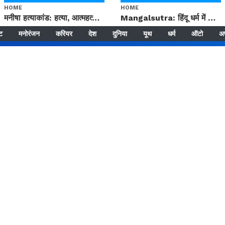
HOME
HOME
मनीषा हत्याकांड: हत्या, आत्महत्या या कोई बड़ा राज? | Full Story | Josh Haryana
Mangalsutra: हिंदू धर्म में शादी के बाद मंगलसूत्र क्यों पहनती है महिलाएं, किसने शुरु की ये परंपरा
्ट
मनोरंजन
करियर
देश
दुनिया
यूथ
धर्म
ऑटो
अ