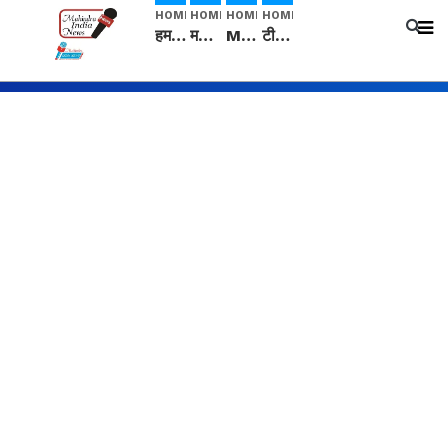
HOME
HOME
HOME
HOME
हम सनातनी..." सांसद kangana Ranaut से क्या बोली लड़की? Viral Jantar-Mantar | CJP protest
मनीषा हत्याकांड: हत्या, आत्महत्या या कोई बड़ा राज? | Full Story | Josh Haryana
Mangalsutra: हिंदू धर्म में शादी के बाद मंगलसूत्र क्यों पहनती है महिलाएं, किसने शुरु की ये परंपरा
टीम बीकेई ने एग्रीकल्चर ग्रेड की यूरिया खाद गट्टों में बदलकर टेक्निकल ग्रेड में बेचने वालों पर करवाई कार्रवाई: लखविंदर सिंह औलख