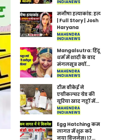
INDIANEWS
Jantar-Mantar |
CJP protest
मनीषा हत्याकांड: हत्या, आत्महत्या या क
| Full Story | Josh
Haryana
MAHENDRA
INDIANEWS
Mangalsutra: हिंदू
धर्म में शादी के बाद
मंगलसूत्र क्यों
पहनती है महिलाएं,
MAHENDRA
INDIANEWS
किसने शुरु की ये
परंपरा
टीम बीकेई ने
एग्रीकल्चर ग्रेड की
यूरिया खाद गट्टों में
बदलकर टेक्निकल
MAHENDRA
INDIANEWS
ग्रेड में बेचने वालों पर
करवाई कार्रवाई:
Egg Hatching कम
लखविंदर सिंह
लागत में शुरू करे
औलख
नया बिजनेस। 17