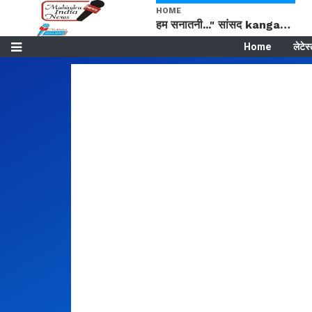
HOME
हम सनातनी..." सांसद kangana Ranaut से क्या बोली लड़की? Viral Jantar-Mantar | CJP protest
Home
लेटेस