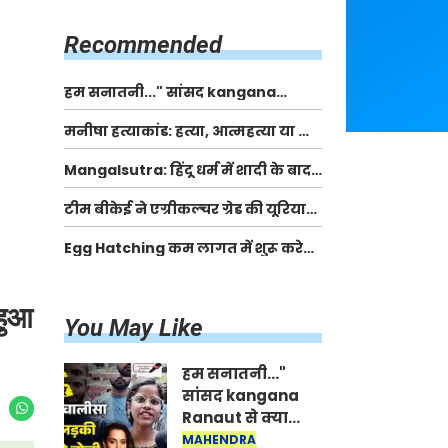
किसानों को मिलेगी 70 % तक सहायता
राशि
Recommended
हम सनातनी..." सांसद kangana
Ranaut से क्या बोली लड़की? Viral
मनीषा हत्याकांड: हत्या, आत्महत्या या कोई बड़ा राज?
Jantar-Mantar | CJP protest
| Full Story | Josh Haryana
Mangalsutra: हिंदू धर्म में शादी के बाद
मंगलसूत्र क्यों पहनती है महिलाएं, किसने
टीम बीकेई ने एग्रीकल्चर ग्रेड की यूरिया
शुरु की ये परंपरा
खाद गट्टों में बदलकर टेक्निकल ग्रेड में
Egg Hatching कम लागत में शुरू करे
बेचने वालों पर करवाई कार्रवाई:
नया बिजनेस। 17 हजार रुपए से शुरू करे।
लखविंदर सिंह औलख
Egg Hatching Machine
 हुआ
You May Like
हम सनातनी..."
सांसद kangana
Ranaut से क्या
बोली लड़की? Viral
MAHENDRA