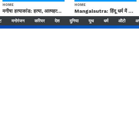
HOME
HOME
मनीषा हत्याकांड: हत्या, आत्महत्या या कोई बड़ा राज? | Full Story | Josh Haryana
Mangalsutra: हिंदू धर्म में शादी के बाद मंगलसूत्र क्यों पहनती है महिलाएं, किसने शुरु की ये परंपरा
्ट
मनोरंजन
करियर
देश
दुनिया
यूथ
धर्म
ऑटो
अ