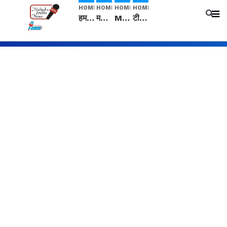
HOME
HOME
HOME
HOME
हम सनातनी..." सांसद kangana Ranaut से क्या बोली लड़की? Viral Jantar-Mantar | CJP protest
मनीषा हत्याकांड: हत्या, आत्महत्या या कोई बड़ा राज? | Full Story | Josh Haryana
Mangalsutra: हिंदू धर्म में शादी के बाद मंगलसूत्र क्यों पहनती है महिलाएं, किसने शुरु की ये परंपरा
टीम बीकेई ने एग्रीकल्चर ग्रेड की यूरिया खाद गट्टों में बदलकर टेक्निकल ग्रेड में बेचने वालों पर करवाई कार्रवाई: लखविंदर सिंह औलख