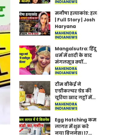
INDIANEWS
Jantar-Mantar |
CJP protest
मनीषा हत्याकांड: हत्या, आत्महत्या या क
| Full Story | Josh
Haryana
MAHENDRA
INDIANEWS
Mangalsutra: हिंदू
धर्म में शादी के बाद
मंगलसूत्र क्यों
पहनती है महिलाएं,
MAHENDRA
INDIANEWS
किसने शुरु की ये
परंपरा
टीम बीकेई ने
एग्रीकल्चर ग्रेड की
यूरिया खाद गट्टों में
बदलकर टेक्निकल
MAHENDRA
INDIANEWS
ग्रेड में बेचने वालों पर
करवाई कार्रवाई:
Egg Hatching कम
लखविंदर सिंह
लागत में शुरू करे
औलख
नया बिजनेस। 17