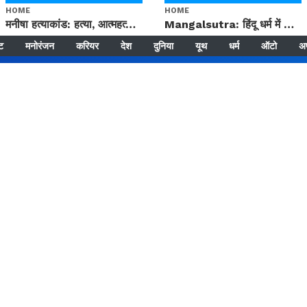
HOME
HOME
मनीषा हत्याकांड: हत्या, आत्महत्या या कोई बड़ा राज? | Full Story | Josh Haryana
Mangalsutra: हिंदू धर्म में शादी के बाद मंगलसूत्र क्यों पहनती है महिलाएं, किसने शुरु की ये परंपरा
्ट
मनोरंजन
करियर
देश
दुनिया
यूथ
धर्म
ऑटो
अ