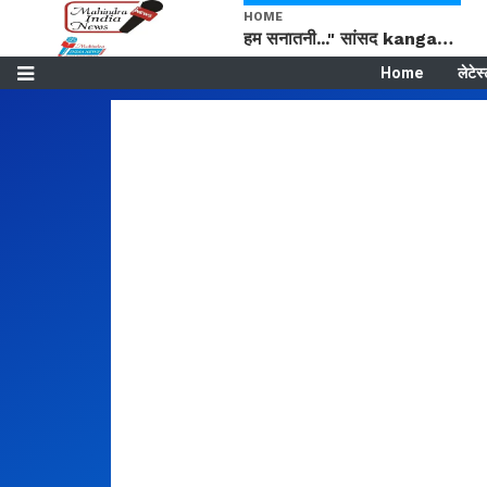
HOME
हम सनातनी..." सांसद kangana Ranaut से क्या बोली लड़की? Viral Jantar-Mantar | CJP protest
Home
लेटेस