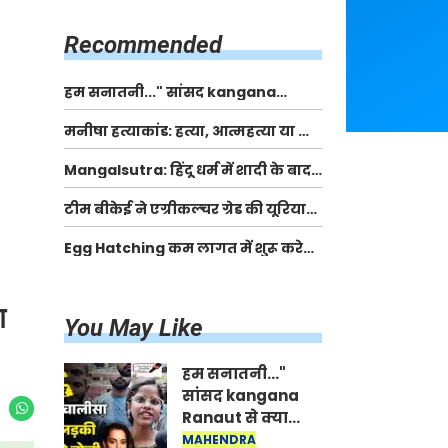
किसानों को मिलेगी 70 % तक सहायता
राशि
Recommended
हम सनातनी..." सांसद kangana
Ranaut से क्या बोली लड़की? Viral
मनीषा हत्याकांड: हत्या, आत्महत्या या कोई बड़ा राज?
Jantar-Mantar | CJP protest
| Full Story | Josh Haryana
Mangalsutra: हिंदू धर्म में शादी के बाद
मंगलसूत्र क्यों पहनती है महिलाएं, किसने
टीम बीकेई ने एग्रीकल्चर ग्रेड की यूरिया
शुरु की ये परंपरा
खाद गट्टों में बदलकर टेक्निकल ग्रेड में
Egg Hatching कम लागत में शुरू करे
बेचने वालों पर करवाई कार्रवाई:
नया बिजनेस। 17 हजार रुपए से शुरू करे।
लखविंदर सिंह औलख
Egg Hatching Machine
आ
You May Like
हम सनातनी..."
सांसद kangana
Ranaut से क्या
बोली लड़की? Viral
MAHENDRA