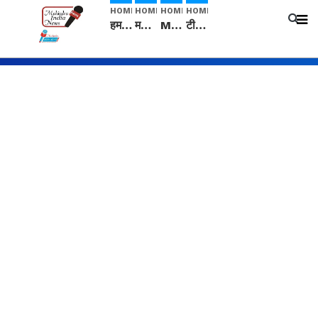
HOME
HOME
HOME
HOME
हम सनातनी..." सांसद kangana Ranaut से क्या बोली लड़की? Viral Jantar-Mantar | CJP protest
मनीषा हत्याकांड: हत्या, आत्महत्या या कोई बड़ा राज? | Full Story | Josh Haryana
Mangalsutra: हिंदू धर्म में शादी के बाद मंगलसूत्र क्यों पहनती है महिलाएं, किसने शुरु की ये परंपरा
टीम बीकेई ने एग्रीकल्चर ग्रेड की यूरिया खाद गट्टों में बदलकर टेक्निकल ग्रेड में बेचने वालों पर करवाई कार्रवाई: लखविंदर सिंह औलख