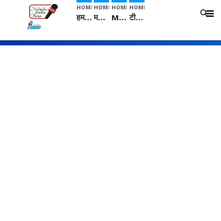
HOME
HOME
HOME
HOME
हम सनातनी..." सांसद kangana Ranaut से क्या बोली लड़की? Viral Jantar-Mantar | CJP protest
मनीषा हत्याकांड: हत्या, आत्महत्या या कोई बड़ा राज? | Full Story | Josh Haryana
Mangalsutra: हिंदू धर्म में शादी के बाद मंगलसूत्र क्यों पहनती है महिलाएं, किसने शुरु की ये परंपरा
टीम बीकेई ने एग्रीकल्चर ग्रेड की यूरिया खाद गट्टों में बदलकर टेक्निकल ग्रेड में बेचने वालों पर करवाई कार्रवाई: लखविंदर सिंह औलख