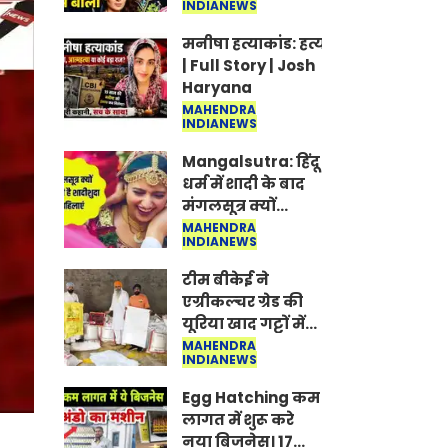
INDIANEWS
Jantar-Mantar |
CJP protest
मनीषा हत्याकांड: हत्या, आत्महत्या या क
| Full Story | Josh
Haryana
MAHENDRA
INDIANEWS
Mangalsutra: हिंदू
धर्म में शादी के बाद
मंगलसूत्र क्यों
पहनती है महिलाएं,
MAHENDRA
INDIANEWS
किसने शुरु की ये
परंपरा
टीम बीकेई ने
एग्रीकल्चर ग्रेड की
यूरिया खाद गट्टों में
बदलकर टेक्निकल
MAHENDRA
INDIANEWS
ग्रेड में बेचने वालों पर
करवाई कार्रवाई:
Egg Hatching कम
लखविंदर सिंह
लागत में शुरू करे
औलख
नया बिजनेस। 17