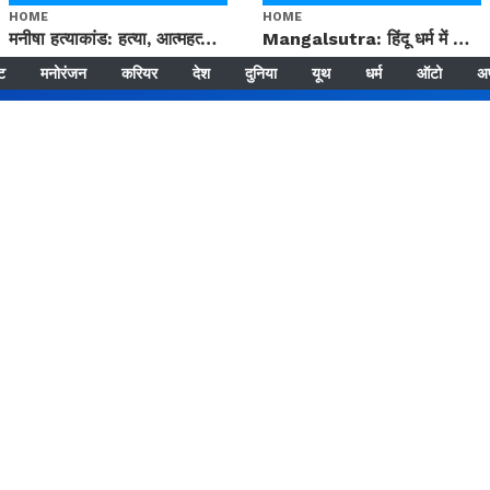
HOME
HOME
मनीषा हत्याकांड: हत्या, आत्महत्या या कोई बड़ा राज? | Full Story | Josh Haryana
Mangalsutra: हिंदू धर्म में शादी के बाद मंगलसूत्र क्यों पहनती है महिलाएं, किसने शुरु की ये परंपरा
्ट
मनोरंजन
करियर
देश
दुनिया
यूथ
धर्म
ऑटो
अ