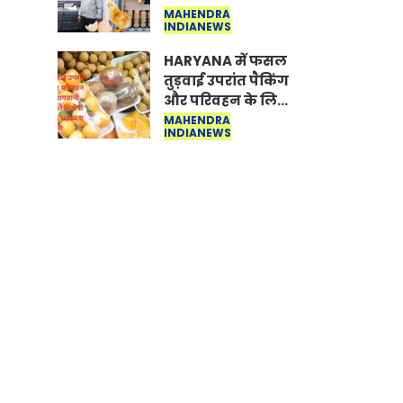
हजार रुपए से शुरू
MAHENDRA
INDIANEWS
करे। Egg Hatching
Machine
HARYANA में फसल
तुड़वाई उपरांत पैकिंग
और परिवहन के लिए
बागवानी किसानों
MAHENDRA
INDIANEWS
को मिलेगी 70 %
तक सहायता राशि