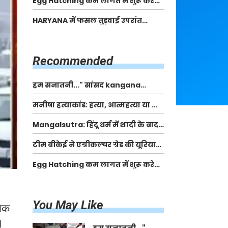
Egg Hatching कम लागत में शुरू करे
बेचने वालों पर करवाई कार्रवाई:
नया बिजनेस। 17 हजार रुपए से शुरू करे।
लखविंदर सिंह औलख
HARYANA में फसल तुड़वाई उपरांत
Egg Hatching Machine
पैकिंग और परिवहन के लिए बागवानी
किसानों को मिलेगी 70 % तक सहायता
राशि
Recommended
हम सनातनी..." सांसद kangana
Ranaut से क्या बोली लड़की? Viral
मनीषा हत्याकांड: हत्या, आत्महत्या या कोई बड़ा राज?
Jantar-Mantar | CJP protest
| Full Story | Josh Haryana
Mangalsutra: हिंदू धर्म में शादी के बाद
मंगलसूत्र क्यों पहनती है महिलाएं, किसने
टीम बीकेई ने एग्रीकल्चर ग्रेड की यूरिया
शुरु की ये परंपरा
खाद गट्टों में बदलकर टेक्निकल ग्रेड में
Egg Hatching कम लागत में शुरू करे
बेचने वालों पर करवाई कार्रवाई:
नया बिजनेस। 17 हजार रुपए से शुरू करे।
लखविंदर सिंह औलख
Egg Hatching Machine
You May Like
बिक
।