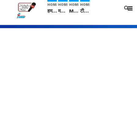
HOME
HOME
HOME
HOME
हम सनातनी..." सांसद kangana Ranaut से क्या बोली लड़की? Viral Jantar-Mantar | CJP protest
मनीषा हत्याकांड: हत्या, आत्महत्या या कोई बड़ा राज? | Full Story | Josh Haryana
Mangalsutra: हिंदू धर्म में शादी के बाद मंगलसूत्र क्यों पहनती है महिलाएं, किसने शुरु की ये परंपरा
टीम बीकेई ने एग्रीकल्चर ग्रेड की यूरिया खाद गट्टों में बदलकर टेक्निकल ग्रेड में बेचने वालों पर करवाई कार्रवाई: लखविंदर सिंह औलख