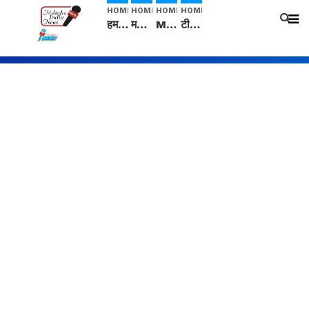
HOME
HOME
HOME
HOME
हम सनातनी..." सांसद kangana Ranaut से क्या बोली लड़की? Viral Jantar-Mantar | CJP protest
मनीषा हत्याकांड: हत्या, आत्महत्या या कोई बड़ा राज? | Full Story | Josh Haryana
Mangalsutra: हिंदू धर्म में शादी के बाद मंगलसूत्र क्यों पहनती है महिलाएं, किसने शुरु की ये परंपरा
टीम बीकेई ने एग्रीकल्चर ग्रेड की यूरिया खाद गट्टों में बदलकर टेक्निकल ग्रेड में बेचने वालों पर करवाई कार्रवाई: लखविंदर सिंह औलख