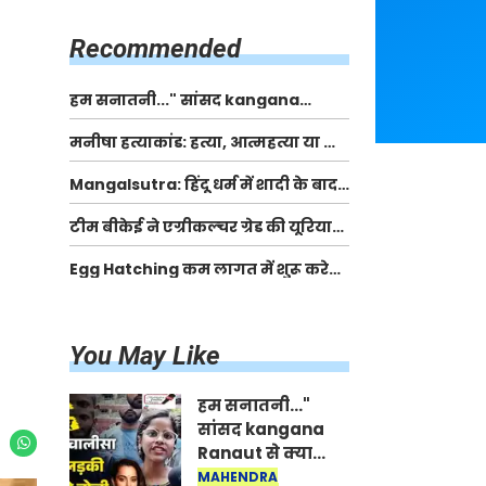
किसानों को मिलेगी 70 % तक सहायता
राशि
Recommended
हम सनातनी..." सांसद kangana
Ranaut से क्या बोली लड़की? Viral
मनीषा हत्याकांड: हत्या, आत्महत्या या कोई बड़ा राज?
Jantar-Mantar | CJP protest
| Full Story | Josh Haryana
Mangalsutra: हिंदू धर्म में शादी के बाद
मंगलसूत्र क्यों पहनती है महिलाएं, किसने
टीम बीकेई ने एग्रीकल्चर ग्रेड की यूरिया
शुरु की ये परंपरा
खाद गट्टों में बदलकर टेक्निकल ग्रेड में
Egg Hatching कम लागत में शुरू करे
बेचने वालों पर करवाई कार्रवाई:
नया बिजनेस। 17 हजार रुपए से शुरू करे।
लखविंदर सिंह औलख
Egg Hatching Machine
You May Like
हम सनातनी..."
सांसद kangana
Ranaut से क्या
बोली लड़की? Viral
MAHENDRA