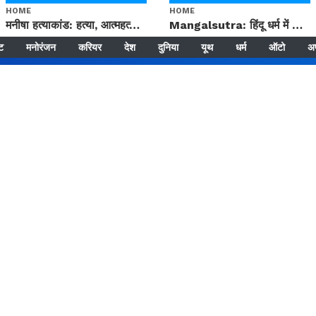
HOME
HOME
मनीषा हत्याकांड: हत्या, आत्महत्या या कोई बड़ा राज? | Full Story | Josh Haryana
Mangalsutra: हिंदू धर्म में शादी के बाद मंगलसूत्र क्यों पहनती है महिलाएं, किसने शुरु की ये परंपरा
्ट
मनोरंजन
करियर
देश
दुनिया
यूथ
धर्म
ऑटो
अ