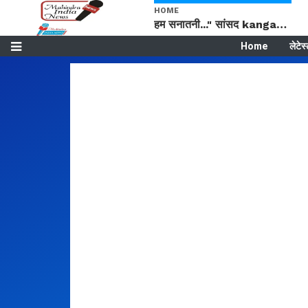
HOME
हम सनातनी..." सांसद kangana Ranaut से क्या बोली लड़की? Viral Jantar-Mantar | CJP protest
Home
लेटेस