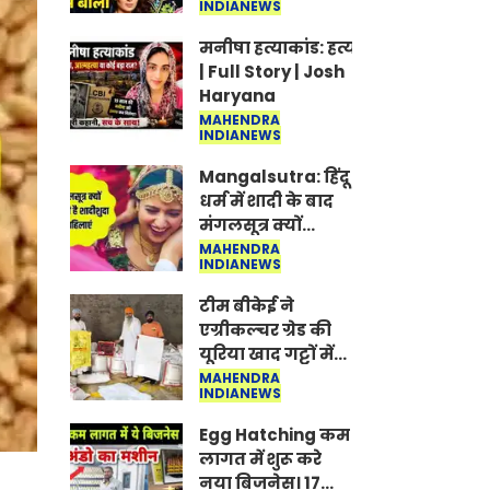
INDIANEWS
Jantar-Mantar |
CJP protest
मनीषा हत्याकांड: हत्या, आत्महत्या या क
| Full Story | Josh
Haryana
MAHENDRA
INDIANEWS
Mangalsutra: हिंदू
धर्म में शादी के बाद
मंगलसूत्र क्यों
पहनती है महिलाएं,
MAHENDRA
INDIANEWS
किसने शुरु की ये
परंपरा
टीम बीकेई ने
एग्रीकल्चर ग्रेड की
यूरिया खाद गट्टों में
बदलकर टेक्निकल
MAHENDRA
INDIANEWS
ग्रेड में बेचने वालों पर
करवाई कार्रवाई:
Egg Hatching कम
लखविंदर सिंह
लागत में शुरू करे
औलख
नया बिजनेस। 17