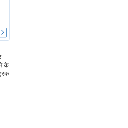
र
े के
्रिक