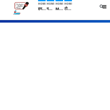
HOME
HOME
HOME
HOME
हम सनातनी..." सांसद kangana Ranaut से क्या बोली लड़की? Viral Jantar-Mantar | CJP protest
मनीषा हत्याकांड: हत्या, आत्महत्या या कोई बड़ा राज? | Full Story | Josh Haryana
Mangalsutra: हिंदू धर्म में शादी के बाद मंगलसूत्र क्यों पहनती है महिलाएं, किसने शुरु की ये परंपरा
टीम बीकेई ने एग्रीकल्चर ग्रेड की यूरिया खाद गट्टों में बदलकर टेक्निकल ग्रेड में बेचने वालों पर करवाई कार्रवाई: लखविंदर सिंह औलख