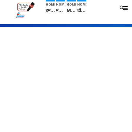
HOME
HOME
HOME
HOME
हम सनातनी..." सांसद kangana Ranaut से क्या बोली लड़की? Viral Jantar-Mantar | CJP protest
मनीषा हत्याकांड: हत्या, आत्महत्या या कोई बड़ा राज? | Full Story | Josh Haryana
Mangalsutra: हिंदू धर्म में शादी के बाद मंगलसूत्र क्यों पहनती है महिलाएं, किसने शुरु की ये परंपरा
टीम बीकेई ने एग्रीकल्चर ग्रेड की यूरिया खाद गट्टों में बदलकर टेक्निकल ग्रेड में बेचने वालों पर करवाई कार्रवाई: लखविंदर सिंह औलख