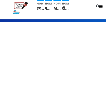
HOME
HOME
HOME
HOME
हम सनातनी..." सांसद kangana Ranaut से क्या बोली लड़की? Viral Jantar-Mantar | CJP protest
मनीषा हत्याकांड: हत्या, आत्महत्या या कोई बड़ा राज? | Full Story | Josh Haryana
Mangalsutra: हिंदू धर्म में शादी के बाद मंगलसूत्र क्यों पहनती है महिलाएं, किसने शुरु की ये परंपरा
टीम बीकेई ने एग्रीकल्चर ग्रेड की यूरिया खाद गट्टों में बदलकर टेक्निकल ग्रेड में बेचने वालों पर करवाई कार्रवाई: लखविंदर सिंह औलख