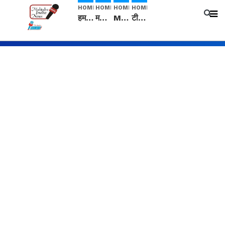
HOME
HOME
HOME
HOME
हम सनातनी..." सांसद kangana Ranaut से क्या बोली लड़की? Viral Jantar-Mantar | CJP protest
मनीषा हत्याकांड: हत्या, आत्महत्या या कोई बड़ा राज? | Full Story | Josh Haryana
Mangalsutra: हिंदू धर्म में शादी के बाद मंगलसूत्र क्यों पहनती है महिलाएं, किसने शुरु की ये परंपरा
टीम बीकेई ने एग्रीकल्चर ग्रेड की यूरिया खाद गट्टों में बदलकर टेक्निकल ग्रेड में बेचने वालों पर करवाई कार्रवाई: लखविंदर सिंह औलख