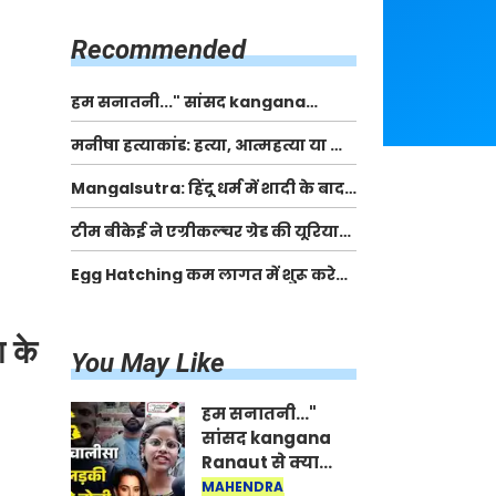
किसानों को मिलेगी 70 % तक सहायता
राशि
Recommended
हम सनातनी..." सांसद kangana
Ranaut से क्या बोली लड़की? Viral
मनीषा हत्याकांड: हत्या, आत्महत्या या कोई बड़ा राज?
Jantar-Mantar | CJP protest
| Full Story | Josh Haryana
Mangalsutra: हिंदू धर्म में शादी के बाद
मंगलसूत्र क्यों पहनती है महिलाएं, किसने
टीम बीकेई ने एग्रीकल्चर ग्रेड की यूरिया
शुरु की ये परंपरा
खाद गट्टों में बदलकर टेक्निकल ग्रेड में
Egg Hatching कम लागत में शुरू करे
बेचने वालों पर करवाई कार्रवाई:
नया बिजनेस। 17 हजार रुपए से शुरू करे।
लखविंदर सिंह औलख
Egg Hatching Machine
ा के
You May Like
हम सनातनी..."
सांसद kangana
Ranaut से क्या
बोली लड़की? Viral
MAHENDRA