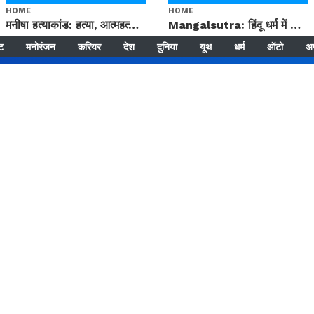
HOME
HOME
मनीषा हत्याकांड: हत्या, आत्महत्या या कोई बड़ा राज? | Full Story | Josh Haryana
Mangalsutra: हिंदू धर्म में शादी के बाद मंगलसूत्र क्यों पहनती है महिलाएं, किसने शुरु की ये परंपरा
्ट
मनोरंजन
करियर
देश
दुनिया
यूथ
धर्म
ऑटो
अ