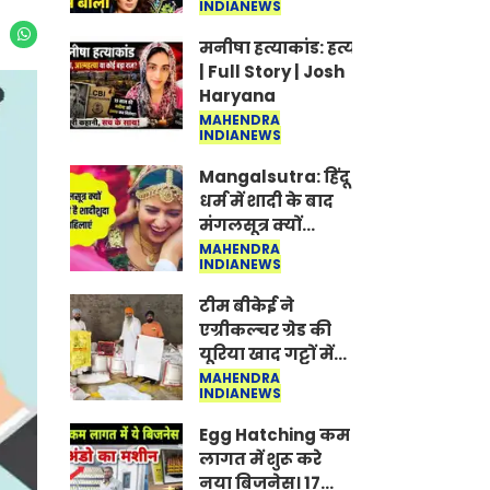
INDIANEWS
Jantar-Mantar |
CJP protest
मनीषा हत्याकांड: हत्या, आत्महत्या या क
| Full Story | Josh
Haryana
MAHENDRA
INDIANEWS
Mangalsutra: हिंदू
धर्म में शादी के बाद
मंगलसूत्र क्यों
पहनती है महिलाएं,
MAHENDRA
INDIANEWS
किसने शुरु की ये
परंपरा
टीम बीकेई ने
एग्रीकल्चर ग्रेड की
यूरिया खाद गट्टों में
बदलकर टेक्निकल
MAHENDRA
INDIANEWS
ग्रेड में बेचने वालों पर
करवाई कार्रवाई:
Egg Hatching कम
लखविंदर सिंह
लागत में शुरू करे
औलख
नया बिजनेस। 17