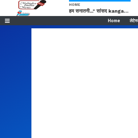
HOME
हम सनातनी..." सांसद kangana Ranaut से क्या बोली लड़की? Viral Jantar-Mantar | CJP protest
Home
लेटेस