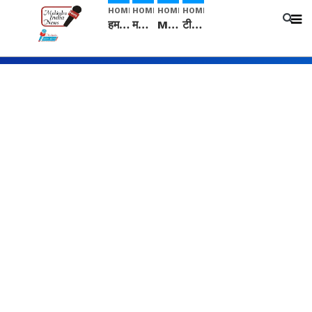
HOME
HOME
HOME
HOME
हम सनातनी..." सांसद kangana Ranaut से क्या बोली लड़की? Viral Jantar-Mantar | CJP protest
मनीषा हत्याकांड: हत्या, आत्महत्या या कोई बड़ा राज? | Full Story | Josh Haryana
Mangalsutra: हिंदू धर्म में शादी के बाद मंगलसूत्र क्यों पहनती है महिलाएं, किसने शुरु की ये परंपरा
टीम बीकेई ने एग्रीकल्चर ग्रेड की यूरिया खाद गट्टों में बदलकर टेक्निकल ग्रेड में बेचने वालों पर करवाई कार्रवाई: लखविंदर सिंह औलख