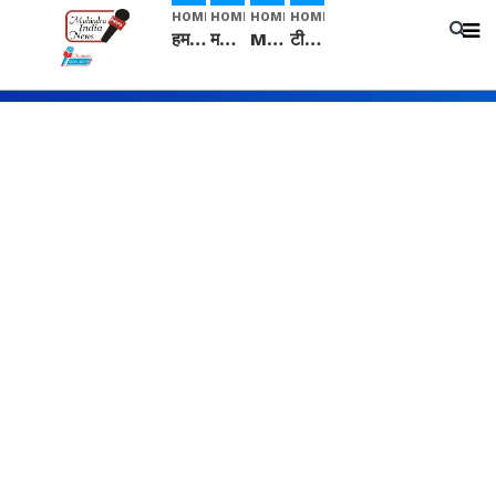
HOME
HOME
HOME
HOME
हम सनातनी..." सांसद kangana Ranaut से क्या बोली लड़की? Viral Jantar-Mantar | CJP protest
मनीषा हत्याकांड: हत्या, आत्महत्या या कोई बड़ा राज? | Full Story | Josh Haryana
Mangalsutra: हिंदू धर्म में शादी के बाद मंगलसूत्र क्यों पहनती है महिलाएं, किसने शुरु की ये परंपरा
टीम बीकेई ने एग्रीकल्चर ग्रेड की यूरिया खाद गट्टों में बदलकर टेक्निकल ग्रेड में बेचने वालों पर करवाई कार्रवाई: लखविंदर सिंह औलख