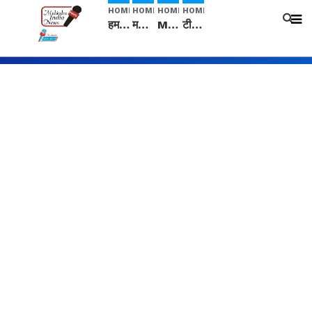
HOME
HOME
HOME
HOME
हम सनातनी..." सांसद kangana Ranaut से क्या बोली लड़की? Viral Jantar-Mantar | CJP protest
मनीषा हत्याकांड: हत्या, आत्महत्या या कोई बड़ा राज? | Full Story | Josh Haryana
Mangalsutra: हिंदू धर्म में शादी के बाद मंगलसूत्र क्यों पहनती है महिलाएं, किसने शुरु की ये परंपरा
टीम बीकेई ने एग्रीकल्चर ग्रेड की यूरिया खाद गट्टों में बदलकर टेक्निकल ग्रेड में बेचने वालों पर करवाई कार्रवाई: लखविंदर सिंह औलख