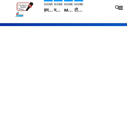
HOME
HOME
HOME
HOME
हम सनातनी..." सांसद kangana Ranaut से क्या बोली लड़की? Viral Jantar-Mantar | CJP protest
मनीषा हत्याकांड: हत्या, आत्महत्या या कोई बड़ा राज? | Full Story | Josh Haryana
Mangalsutra: हिंदू धर्म में शादी के बाद मंगलसूत्र क्यों पहनती है महिलाएं, किसने शुरु की ये परंपरा
टीम बीकेई ने एग्रीकल्चर ग्रेड की यूरिया खाद गट्टों में बदलकर टेक्निकल ग्रेड में बेचने वालों पर करवाई कार्रवाई: लखविंदर सिंह औलख