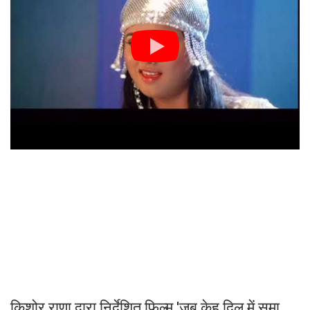
किशोर राणा द्वारा निर्देशित फिल्म 'जब केहू दिल में समा