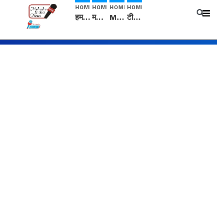
HOME
HOME
HOME
HOME
हम सनातनी..." सांसद kangana Ranaut से क्या बोली लड़की? Viral Jantar-Mantar | CJP protest
मनीषा हत्याकांड: हत्या, आत्महत्या या कोई बड़ा राज? | Full Story | Josh Haryana
Mangalsutra: हिंदू धर्म में शादी के बाद मंगलसूत्र क्यों पहनती है महिलाएं, किसने शुरु की ये परंपरा
टीम बीकेई ने एग्रीकल्चर ग्रेड की यूरिया खाद गट्टों में बदलकर टेक्निकल ग्रेड में बेचने वालों पर करवाई कार्रवाई: लखविंदर सिंह औलख