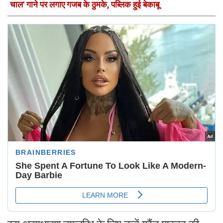
चाल' गाने पर लगाए गजब के ठुमके, पब्लिक हुई बेकाबू