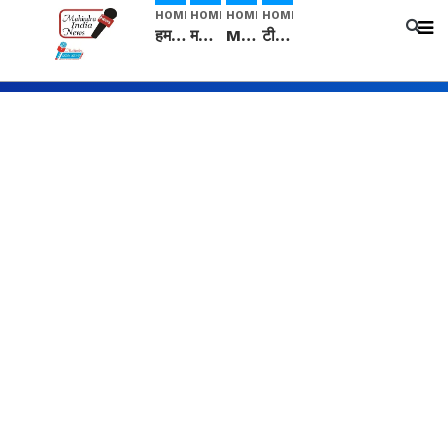
HOME
HOME
HOME
HOME
हम सनातनी..." सांसद kangana Ranaut से क्या बोली लड़की? Viral Jantar-Mantar | CJP protest
मनीषा हत्याकांड: हत्या, आत्महत्या या कोई बड़ा राज? | Full Story | Josh Haryana
Mangalsutra: हिंदू धर्म में शादी के बाद मंगलसूत्र क्यों पहनती है महिलाएं, किसने शुरु की ये परंपरा
टीम बीकेई ने एग्रीकल्चर ग्रेड की यूरिया खाद गट्टों में बदलकर टेक्निकल ग्रेड में बेचने वालों पर करवाई कार्रवाई: लखविंदर सिंह औलख