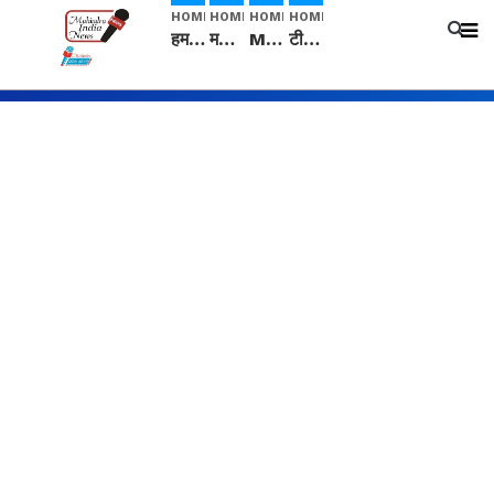
HOME
HOME
HOME
HOME
हम सनातनी..." सांसद kangana Ranaut से क्या बोली लड़की? Viral Jantar-Mantar | CJP protest
मनीषा हत्याकांड: हत्या, आत्महत्या या कोई बड़ा राज? | Full Story | Josh Haryana
Mangalsutra: हिंदू धर्म में शादी के बाद मंगलसूत्र क्यों पहनती है महिलाएं, किसने शुरु की ये परंपरा
टीम बीकेई ने एग्रीकल्चर ग्रेड की यूरिया खाद गट्टों में बदलकर टेक्निकल ग्रेड में बेचने वालों पर करवाई कार्रवाई: लखविंदर सिंह औलख