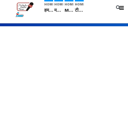
HOME
HOME
HOME
HOME
हम सनातनी..." सांसद kangana Ranaut से क्या बोली लड़की? Viral Jantar-Mantar | CJP protest
मनीषा हत्याकांड: हत्या, आत्महत्या या कोई बड़ा राज? | Full Story | Josh Haryana
Mangalsutra: हिंदू धर्म में शादी के बाद मंगलसूत्र क्यों पहनती है महिलाएं, किसने शुरु की ये परंपरा
टीम बीकेई ने एग्रीकल्चर ग्रेड की यूरिया खाद गट्टों में बदलकर टेक्निकल ग्रेड में बेचने वालों पर करवाई कार्रवाई: लखविंदर सिंह औलख