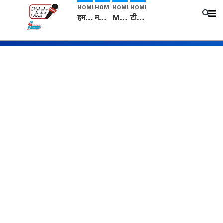
HOME
HOME
HOME
HOME
हम सनातनी..." सांसद kangana Ranaut से क्या बोली लड़की? Viral Jantar-Mantar | CJP protest
मनीषा हत्याकांड: हत्या, आत्महत्या या कोई बड़ा राज? | Full Story | Josh Haryana
Mangalsutra: हिंदू धर्म में शादी के बाद मंगलसूत्र क्यों पहनती है महिलाएं, किसने शुरु की ये परंपरा
टीम बीकेई ने एग्रीकल्चर ग्रेड की यूरिया खाद गट्टों में बदलकर टेक्निकल ग्रेड में बेचने वालों पर करवाई कार्रवाई: लखविंदर सिंह औलख