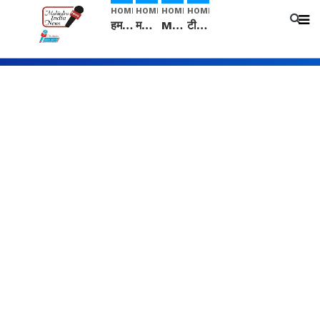
HOME
HOME
HOME
HOME
हम सनातनी..." सांसद kangana Ranaut से क्या बोली लड़की? Viral Jantar-Mantar | CJP protest
मनीषा हत्याकांड: हत्या, आत्महत्या या कोई बड़ा राज? | Full Story | Josh Haryana
Mangalsutra: हिंदू धर्म में शादी के बाद मंगलसूत्र क्यों पहनती है महिलाएं, किसने शुरु की ये परंपरा
टीम बीकेई ने एग्रीकल्चर ग्रेड की यूरिया खाद गट्टों में बदलकर टेक्निकल ग्रेड में बेचने वालों पर करवाई कार्रवाई: लखविंदर सिंह औलख