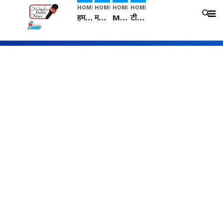
HOME
HOME
HOME
HOME
हम सनातनी..." सांसद kangana Ranaut से क्या बोली लड़की? Viral Jantar-Mantar | CJP protest
मनीषा हत्याकांड: हत्या, आत्महत्या या कोई बड़ा राज? | Full Story | Josh Haryana
Mangalsutra: हिंदू धर्म में शादी के बाद मंगलसूत्र क्यों पहनती है महिलाएं, किसने शुरु की ये परंपरा
टीम बीकेई ने एग्रीकल्चर ग्रेड की यूरिया खाद गट्टों में बदलकर टेक्निकल ग्रेड में बेचने वालों पर करवाई कार्रवाई: लखविंदर सिंह औलख