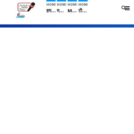
HOME
HOME
HOME
HOME
हम सनातनी..." सांसद kangana Ranaut से क्या बोली लड़की? Viral Jantar-Mantar | CJP protest
मनीषा हत्याकांड: हत्या, आत्महत्या या कोई बड़ा राज? | Full Story | Josh Haryana
Mangalsutra: हिंदू धर्म में शादी के बाद मंगलसूत्र क्यों पहनती है महिलाएं, किसने शुरु की ये परंपरा
टीम बीकेई ने एग्रीकल्चर ग्रेड की यूरिया खाद गट्टों में बदलकर टेक्निकल ग्रेड में बेचने वालों पर करवाई कार्रवाई: लखविंदर सिंह औलख