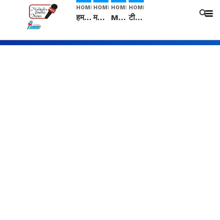
HOME
HOME
HOME
HOME
हम सनातनी..." सांसद kangana Ranaut से क्या बोली लड़की? Viral Jantar-Mantar | CJP protest
मनीषा हत्याकांड: हत्या, आत्महत्या या कोई बड़ा राज? | Full Story | Josh Haryana
Mangalsutra: हिंदू धर्म में शादी के बाद मंगलसूत्र क्यों पहनती है महिलाएं, किसने शुरु की ये परंपरा
टीम बीकेई ने एग्रीकल्चर ग्रेड की यूरिया खाद गट्टों में बदलकर टेक्निकल ग्रेड में बेचने वालों पर करवाई कार्रवाई: लखविंदर सिंह औलख