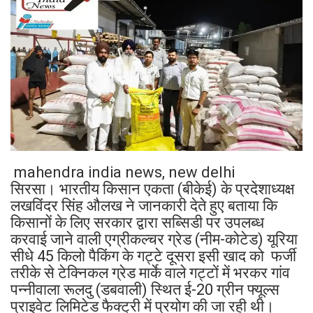
mahendra india news, new delhi
सिरसा। भारतीय किसान एकता (बीकेई) के प्रदेशाध्यक्ष
लखविंदर सिंह औलख ने जानकारी देते हुए बताया कि
किसानों के लिए सरकार द्वारा सब्सिडी पर उपलब्ध
करवाई जाने वाली एग्रीकल्चर ग्रेड (नीम-कोटेड) यूरिया
सीधे 45 किलो पैकिंग के गट्टे दूसरा इसी खाद को फर्जी
तरीके से टेक्निकल ग्रेड मार्के वाले गट्टों में भरकर गांव
पन्नीवाला रूलदु (डबवाली) स्थित ई-20 ग्रीन फ्यूल्स
प्राइवेट लिमिटेड फैक्ट्री में प्रयोग की जा रही थी।