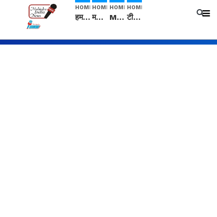
HOME
HOME
HOME
HOME
हम सनातनी..." सांसद kangana Ranaut से क्या बोली लड़की? Viral Jantar-Mantar | CJP protest
मनीषा हत्याकांड: हत्या, आत्महत्या या कोई बड़ा राज? | Full Story | Josh Haryana
Mangalsutra: हिंदू धर्म में शादी के बाद मंगलसूत्र क्यों पहनती है महिलाएं, किसने शुरु की ये परंपरा
टीम बीकेई ने एग्रीकल्चर ग्रेड की यूरिया खाद गट्टों में बदलकर टेक्निकल ग्रेड में बेचने वालों पर करवाई कार्रवाई: लखविंदर सिंह औलख