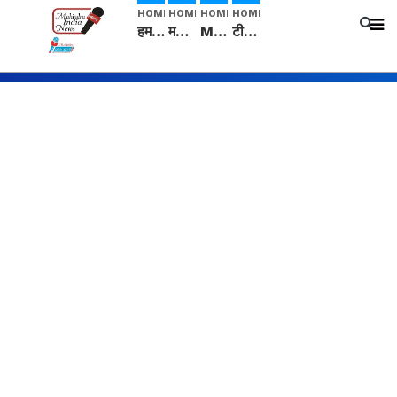
HOME
HOME
HOME
HOME
हम सनातनी..." सांसद kangana Ranaut से क्या बोली लड़की? Viral Jantar-Mantar | CJP protest
मनीषा हत्याकांड: हत्या, आत्महत्या या कोई बड़ा राज? | Full Story | Josh Haryana
Mangalsutra: हिंदू धर्म में शादी के बाद मंगलसूत्र क्यों पहनती है महिलाएं, किसने शुरु की ये परंपरा
टीम बीकेई ने एग्रीकल्चर ग्रेड की यूरिया खाद गट्टों में बदलकर टेक्निकल ग्रेड में बेचने वालों पर करवाई कार्रवाई: लखविंदर सिंह औलख