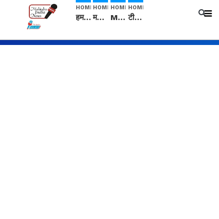
HOME
HOME
HOME
HOME
हम सनातनी..." सांसद kangana Ranaut से क्या बोली लड़की? Viral Jantar-Mantar | CJP protest
मनीषा हत्याकांड: हत्या, आत्महत्या या कोई बड़ा राज? | Full Story | Josh Haryana
Mangalsutra: हिंदू धर्म में शादी के बाद मंगलसूत्र क्यों पहनती है महिलाएं, किसने शुरु की ये परंपरा
टीम बीकेई ने एग्रीकल्चर ग्रेड की यूरिया खाद गट्टों में बदलकर टेक्निकल ग्रेड में बेचने वालों पर करवाई कार्रवाई: लखविंदर सिंह औलख