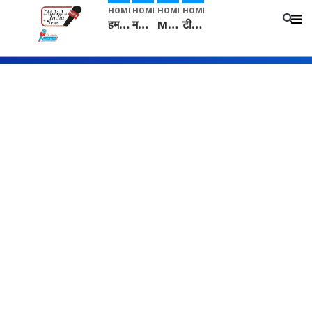
HOME
HOME
HOME
HOME
हम सनातनी..." सांसद kangana Ranaut से क्या बोली लड़की? Viral Jantar-Mantar | CJP protest
मनीषा हत्याकांड: हत्या, आत्महत्या या कोई बड़ा राज? | Full Story | Josh Haryana
Mangalsutra: हिंदू धर्म में शादी के बाद मंगलसूत्र क्यों पहनती है महिलाएं, किसने शुरु की ये परंपरा
टीम बीकेई ने एग्रीकल्चर ग्रेड की यूरिया खाद गट्टों में बदलकर टेक्निकल ग्रेड में बेचने वालों पर करवाई कार्रवाई: लखविंदर सिंह औलख