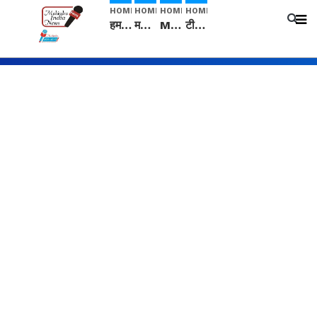
HOME
HOME
HOME
HOME
हम सनातनी..." सांसद kangana Ranaut से क्या बोली लड़की? Viral Jantar-Mantar | CJP protest
मनीषा हत्याकांड: हत्या, आत्महत्या या कोई बड़ा राज? | Full Story | Josh Haryana
Mangalsutra: हिंदू धर्म में शादी के बाद मंगलसूत्र क्यों पहनती है महिलाएं, किसने शुरु की ये परंपरा
टीम बीकेई ने एग्रीकल्चर ग्रेड की यूरिया खाद गट्टों में बदलकर टेक्निकल ग्रेड में बेचने वालों पर करवाई कार्रवाई: लखविंदर सिंह औलख