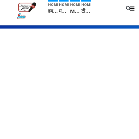
HOME
HOME
HOME
HOME
हम सनातनी..." सांसद kangana Ranaut से क्या बोली लड़की? Viral Jantar-Mantar | CJP protest
मनीषा हत्याकांड: हत्या, आत्महत्या या कोई बड़ा राज? | Full Story | Josh Haryana
Mangalsutra: हिंदू धर्म में शादी के बाद मंगलसूत्र क्यों पहनती है महिलाएं, किसने शुरु की ये परंपरा
टीम बीकेई ने एग्रीकल्चर ग्रेड की यूरिया खाद गट्टों में बदलकर टेक्निकल ग्रेड में बेचने वालों पर करवाई कार्रवाई: लखविंदर सिंह औलख