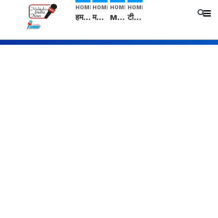
HOME
HOME
HOME
HOME
हम सनातनी..." सांसद kangana Ranaut से क्या बोली लड़की? Viral Jantar-Mantar | CJP protest
मनीषा हत्याकांड: हत्या, आत्महत्या या कोई बड़ा राज? | Full Story | Josh Haryana
Mangalsutra: हिंदू धर्म में शादी के बाद मंगलसूत्र क्यों पहनती है महिलाएं, किसने शुरु की ये परंपरा
टीम बीकेई ने एग्रीकल्चर ग्रेड की यूरिया खाद गट्टों में बदलकर टेक्निकल ग्रेड में बेचने वालों पर करवाई कार्रवाई: लखविंदर सिंह औलख