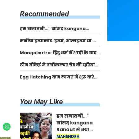
किसानों को मिलेगी 70 % तक सहायता
राशि
Recommended
हम सनातनी..." सांसद kangana
Ranaut से क्या बोली लड़की? Viral
मनीषा हत्याकांड: हत्या, आत्महत्या या कोई बड़ा राज?
Jantar-Mantar | CJP protest
| Full Story | Josh Haryana
Mangalsutra: हिंदू धर्म में शादी के बाद
मंगलसूत्र क्यों पहनती है महिलाएं, किसने
टीम बीकेई ने एग्रीकल्चर ग्रेड की यूरिया
शुरु की ये परंपरा
खाद गट्टों में बदलकर टेक्निकल ग्रेड में
Egg Hatching कम लागत में शुरू करे
बेचने वालों पर करवाई कार्रवाई:
नया बिजनेस। 17 हजार रुपए से शुरू करे।
लखविंदर सिंह औलख
Egg Hatching Machine
You May Like
हम सनातनी..."
सांसद kangana
Ranaut से क्या
बोली लड़की? Viral
MAHENDRA