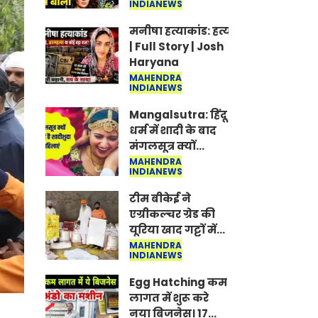
INDIANEWS
Jantar-Mantar |
CJP protest
मनीषा हत्याकांड: हत्या, आत्महत्या या क
| Full Story | Josh
Haryana
MAHENDRA
INDIANEWS
Mangalsutra: हिंदू
धर्म में शादी के बाद
मंगलसूत्र क्यों
पहनती है महिलाएं,
MAHENDRA
INDIANEWS
किसने शुरु की ये
परंपरा
टीम बीकेई ने
एग्रीकल्चर ग्रेड की
यूरिया खाद गट्टों में
बदलकर टेक्निकल
MAHENDRA
INDIANEWS
ग्रेड में बेचने वालों पर
करवाई कार्रवाई:
Egg Hatching कम
लखविंदर सिंह
लागत में शुरू करे
औलख
नया बिजनेस। 17