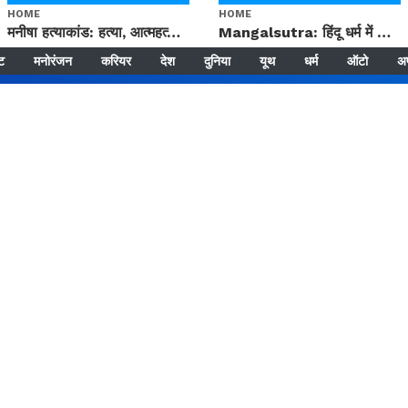
HOME
HOME
मनीषा हत्याकांड: हत्या, आत्महत्या या कोई बड़ा राज? | Full Story | Josh Haryana
Mangalsutra: हिंदू धर्म में शादी के बाद मंगलसूत्र क्यों पहनती है महिलाएं, किसने शुरु की ये परंपरा
्ट
मनोरंजन
करियर
देश
दुनिया
यूथ
धर्म
ऑटो
अ