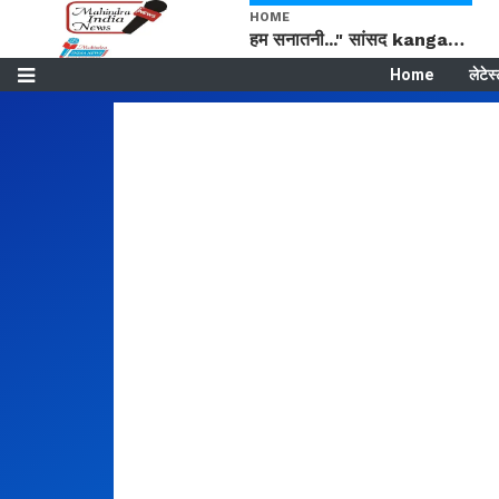
HOME
हम सनातनी..." सांसद kangana Ranaut से क्या बोली लड़की? Viral Jantar-Mantar | CJP protest
Home
लेटेस