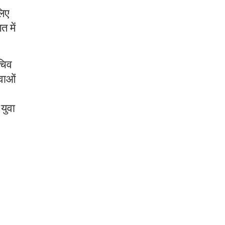
लिए
 में
सचिव
ुवाओं
युवा