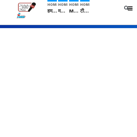
HOME
HOME
HOME
HOME
हम सनातनी..." सांसद kangana Ranaut से क्या बोली लड़की? Viral Jantar-Mantar | CJP protest
मनीषा हत्याकांड: हत्या, आत्महत्या या कोई बड़ा राज? | Full Story | Josh Haryana
Mangalsutra: हिंदू धर्म में शादी के बाद मंगलसूत्र क्यों पहनती है महिलाएं, किसने शुरु की ये परंपरा
टीम बीकेई ने एग्रीकल्चर ग्रेड की यूरिया खाद गट्टों में बदलकर टेक्निकल ग्रेड में बेचने वालों पर करवाई कार्रवाई: लखविंदर सिंह औलख