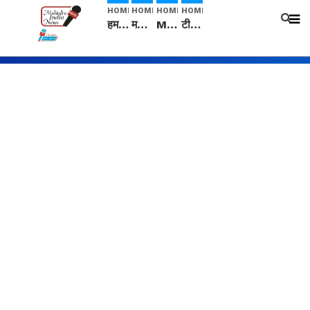
HOME
HOME
HOME
HOME
हम सनातनी..." सांसद kangana Ranaut से क्या बोली लड़की? Viral Jantar-Mantar | CJP protest
मनीषा हत्याकांड: हत्या, आत्महत्या या कोई बड़ा राज? | Full Story | Josh Haryana
Mangalsutra: हिंदू धर्म में शादी के बाद मंगलसूत्र क्यों पहनती है महिलाएं, किसने शुरु की ये परंपरा
टीम बीकेई ने एग्रीकल्चर ग्रेड की यूरिया खाद गट्टों में बदलकर टेक्निकल ग्रेड में बेचने वालों पर करवाई कार्रवाई: लखविंदर सिंह औलख